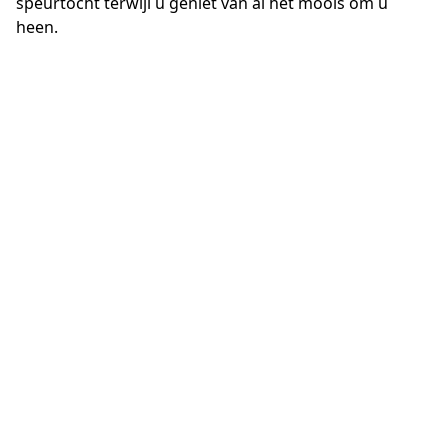
speurtocht terwijl u geniet van al het moois om u 
heen.